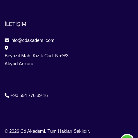
İLETİŞİM
info@cdakademi.com
Beyazıt Mah. Kızık Cad. No:9/3
Akyurt Ankara
+90 554 776 39 16
ayın
 776 39 16
Mah. Kızık Cad. No:9/3
© 2026 Cd Akademi. Tüm Hakları Saklıdır.
nkara