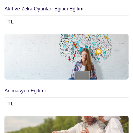
Uzmanlık Eğitimleri
(3)
Akıl ve Zeka Oyunları Eğitici Eğitimi
Koçluk Eğitimleri
(2)
TL
MYK ONAYLI EĞİTİMLER
(14)
Online Eğitim
(71)
Detaylı Arama
Animasyon Eğitimi
Arama Yap
TL
Temizle