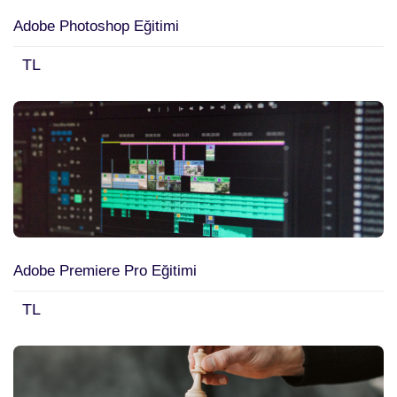
Uzmanlık Eğitimleri
(3)
Adobe Photoshop Eğitimi
Koçluk Eğitimleri
(2)
TL
MYK ONAYLI EĞİTİMLER
(14)
Online Eğitim
(71)
Detaylı Arama
Adobe Premiere Pro Eğitimi
Arama Yap
TL
Temizle