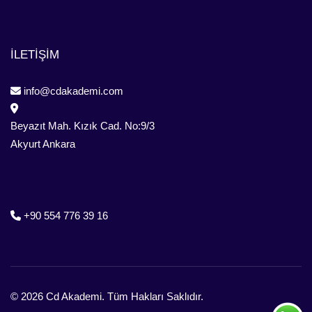
İLETİŞİM
info@cdakademi.com
Beyazıt Mah. Kızık Cad. No:9/3
Akyurt Ankara
+90 554 776 39 16
ayın
 776 39 16
Mah. Kızık Cad. No:9/3
© 2026 Cd Akademi. Tüm Hakları Saklıdır.
nkara